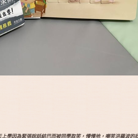
天上學因為緊張說話結巴而被同學取笑，慢慢地，嘲笑洪羅波的