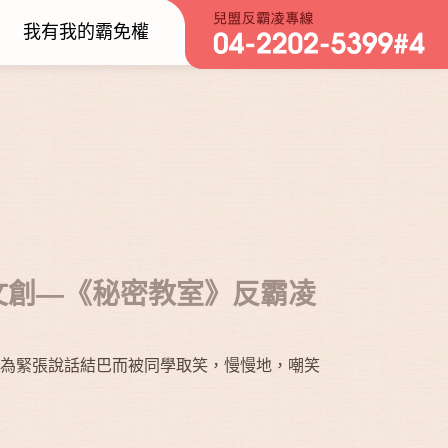
我有我的霸免權
文創—《秘密教室》反霸凌
為緊張說話結巴而被同學取笑，慢慢地，嘲笑