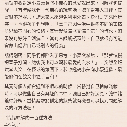
活動中我肯定小豪願意將不開心的感受說出來，同時我也提
醒：「有時候我們一句無心的玩笑話，聽在當事人耳裡，其
實很不舒服…，請大家未來避免利用外表、身材…等來開玩
笑」，也跟孩子們說明：「當自己因生活中很多不同的事情
所累積不開心的情緒，其實就像這瓶充滿＂氣＂的汽水，如
果沒有好好＂消氣＂，當有人誤觸瓶蓋時，自己就很有可能
會做出傷害自己或別人的行為」
話語剛落，同學們都陷入了思考，小豪突然說：「那就慢慢
把蓋子打開，然後我也可以喝我最愛的汽水！」，突然全班
哄堂大笑，在輕鬆的氛圍下，我也邀請小美向小豪道歉，最
後他們在歡笑中握手言和！
其實每個人都會遇到不順心的時候，當發覺自己情緒滿載
時，可以做些自己有興趣的事情，讓自己好好消氣，讓情緒
獲得紓解，當情緒處於穩定的狀態就有機會可以找到問題解
決的好方法喔！
#情緒紓解的一百種方法
#不氣了