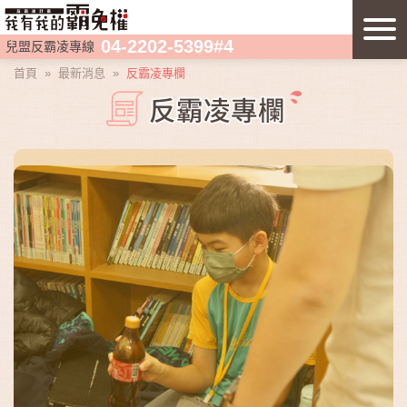
04-2202-5399#4
兒盟反霸凌專線
首頁
»
最新消息
»
反霸凌專欄