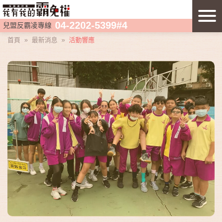
04-2202-5399#4
兒盟反霸凌專線
首頁
»
最新消息
»
活動響應