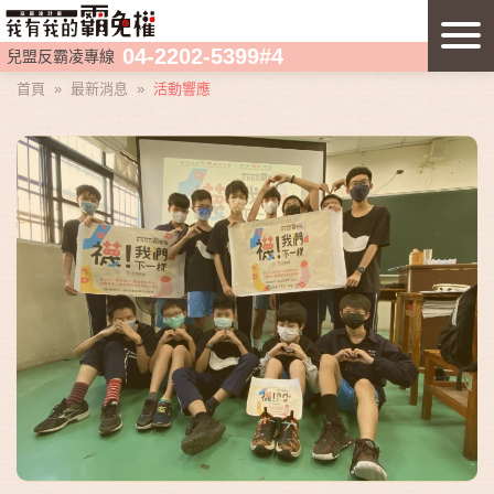
04-2202-5399#4
兒盟反霸凌專線
首頁
»
最新消息
»
活動響應