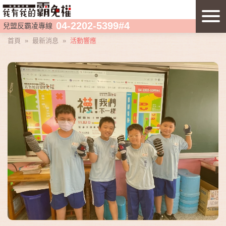
04-2202-5399#4
兒盟反霸凌專線
首頁
»
最新消息
»
活動響應